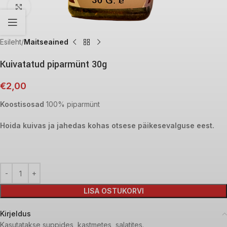
Click to enlarge
Esileht
Maitseained
Kuivatatud piparmünt 30g
€
2,00
Koostisosad
100% piparmünt
Hoida kuivas ja jahedas kohas otsese päikesevalguse eest.
LISA OSTUKORVI
Kirjeldus
Kasutatakse suppides, kastmetes, salatites.