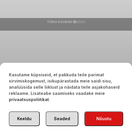
TÜRGI KAUBAD
2020
Kasutame küpsiseid, et pakkuda teile parimat
sirvimiskogemust, isikupärastada meie saidi sisu,
analüüsida selle liiklust ja näidata teile asjakohaseid
reklaame. Lisateabe saamiseks vaadake meie
privaatsuspoliitikat
.
Keeldu
Seaded
Nõustu