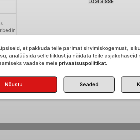
LOGI SISSE
is
ribed in
psiseid, et pakkuda teile parimat sirvimiskogemust, isi
isu, analüüsida selle liiklust ja näidata teile asjakohaseid
saamiseks vaadake meie
privaatsuspoliitikat
.
Nõustu
Seaded
K