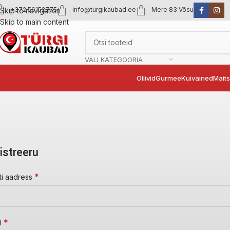
+372 56152775
info@turgikaubad.ee
Mere 83 Võsu
Skip to navigation
Skip to main content
VALI KATEGOORIA
Oliivid
Gurmee
Kuivained
Mait
istreeru
*
ti aadress
*
l