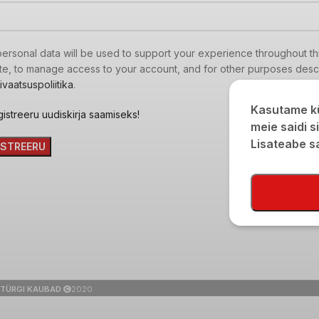
personal data will be used to support your experience throughout th
te, to manage access to your account, and for other purposes desc
ivaatsuspoliitika
.
Kasutame kü
istreeru uudiskirja saamiseks!
meie saidi s
Lisateabe 
ISTREERU
TÜRGI KAUBAD
2020