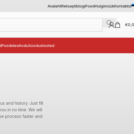
Avaleht
Retseptiblogi
Poed
Hulgimüük
Kontaktid
€
0,
d
Poodides
Kodu
Soodustooted
s and history. Just fill
ou in no time. We will
se process faster and