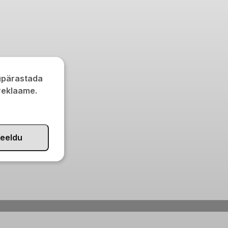
kupärastada
 reklaame.
eeldu