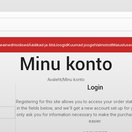
seained
Hoidised
Äädikad ja õlid
Joogid
Kuumad joogid
Valmistoit
Maiustuse
Minu konto
Avaleht
Minu konto
Login
Registering for this site allows you to access your order statu
in the fields below, and we'll get a new account set up for y
only ask you for information necessary to make the purcha
easier.