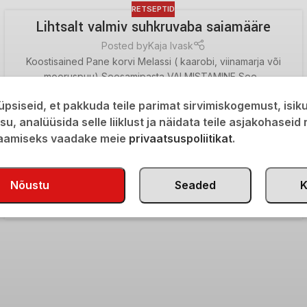
RETSEPTID
Lihtsalt valmiv suhkruvaba saiamääre
Posted by
Kaja Ivask
Koostisained Pane korvi Melassi ( kaarobi, viinamarja või
mooruspuu) Seesamipasta VALMISTAMINE See...
LOE EDASI...
psiseid, et pakkuda teile parimat sirvimiskogemust, isi
isu, analüüsida selle liiklust ja näidata teile asjakohaseid
RETSEPTID
saamiseks vaadake meie
privaatsuspoliitikat
.
Kihiline puding
Posted by
Kaja Ivask
Koostisained Pane korvi ...
Nõustu
Seaded
K
LOE EDASI...