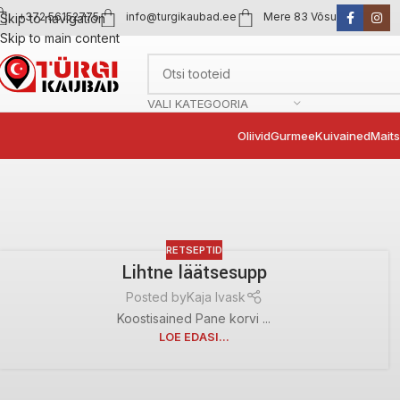
+372 56152775
info@turgikaubad.ee
Mere 83 Võsu
Skip to navigation
Skip to main content
VALI KATEGOORIA
Oliivid
Gurmee
Kuivained
Mait
RETSEPTID
Lihtne läätsesupp
Posted by
Kaja Ivask
Koostisained Pane korvi ...
LOE EDASI...