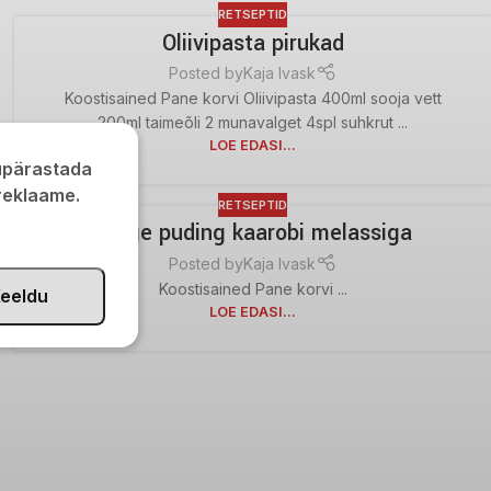
RETSEPTID
Oliivipasta pirukad
Posted by
Kaja Ivask
Koostisained Pane korvi Oliivipasta 400ml sooja vett
200ml taimeõli 2 munavalget 4spl suhkrut ...
LOE EDASI...
kupärastada
 reklaame.
RETSEPTID
Kerge puding kaarobi melassiga
Posted by
Kaja Ivask
Koostisained Pane korvi ...
eeldu
LOE EDASI...