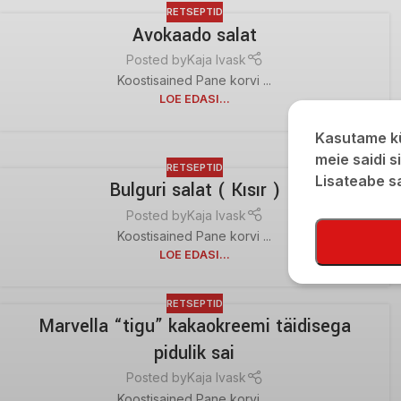
RETSEPTID
Avokaado salat
Posted by
Kaja Ivask
Koostisained Pane korvi ...
LOE EDASI...
Kasutame kü
meie saidi s
RETSEPTID
Lisateabe 
Bulguri salat ( Kısır )
Posted by
Kaja Ivask
Koostisained Pane korvi ...
LOE EDASI...
RETSEPTID
Marvella “tigu” kakaokreemi täidisega
pidulik sai
Posted by
Kaja Ivask
Koostisained Pane korvi ...