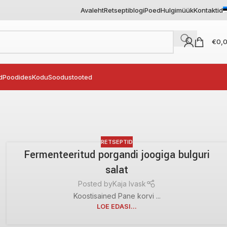
Avaleht
Retseptiblogi
Poed
Hulgimüük
Kontaktid
€
0,
d
Poodides
Kodu
Soodustooted
RETSEPTID
Fermenteeritud porgandi joogiga bulguri
salat
Posted by
Kaja Ivask
Koostisained Pane korvi ...
LOE EDASI...