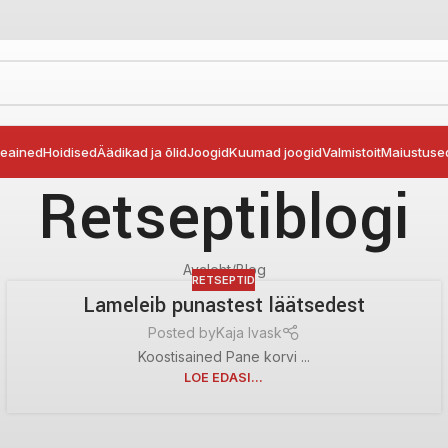
seained
Hoidised
Äädikad ja õlid
Joogid
Kuumad joogid
Valmistoit
Maiustuse
Retseptiblogi
Avaleht
Blog
RETSEPTID
Lameleib punastest läätsedest
Posted by
Kaja Ivask
Koostisained Pane korvi ...
LOE EDASI...