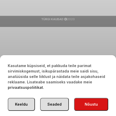
TÜRGI KAUBAD
2020
Kasutame küpsiseid, et pakkuda teile parimat
sirvimiskogemust, isikupärastada meie saidi sisu,
analüüsida selle liiklust ja näidata teile asjakohaseid
reklaame. Lisateabe saamiseks vaadake meie
privaatsuspoliitikat
.
Keeldu
Seaded
Nõustu