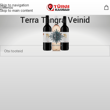
Skip to navigation
Menüü
Skip to main content
Terra Tangra Veinid
Esileht
Joogid
Alkohoolsed joogid
Terra Tangra Veinid
Sinu valikutele vastavaid tooteid ei leidu.