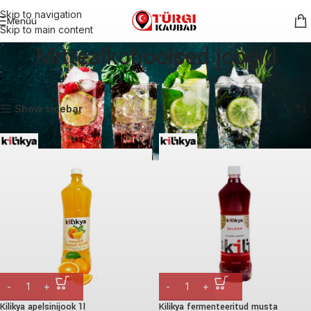
Skip to navigation
Menüü
Skip to main content
Mittealkohoolsed joogid
Esileht
Joogid
Mittealkohoolsed joogid
Kuvatakse kõik 8 tulemust
Show sidebar
Kilikya apelsinijook 1l
Kilikya fermenteeritud musta