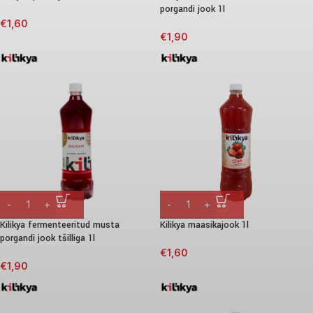
porgandi jook 1l
€
1,60
€
1,90
Kilikya fermenteeritud musta
Kilikya maasikajook 1l
porgandi jook tšilliga 1l
€
1,60
€
1,90