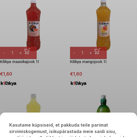
Kilikya maasikajook 1l
Kilikya mangojook 1l
€
1,60
€
1,60
Kasutame küpsiseid, et pakkuda teile parimat
sirvimiskogemust, isikupärastada meie saidi sisu,