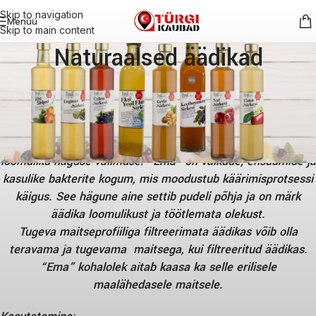
Skip to navigation
Menüü
Skip to main content
Naturaalsed äädikad
Filtreerimata äädikas säilitab tänu “ema” olemasolule oma
loomuliku häguse välimuse. “Ema” on valkude, ensüümide ja
kasulike bakterite kogum, mis moodustub käärimisprotsessi
käigus. See hägune aine settib pudeli põhja ja on märk
äädika loomulikust ja töötlemata olekust.
Tugeva maitseprofiiliga filtreerimata äädikas võib olla
teravama ja
tugevama maitsega, kui filtreeritud äädikas.
“Ema” kohalolek aitab kaasa ka selle erilisele
maalähedasele maitsele.