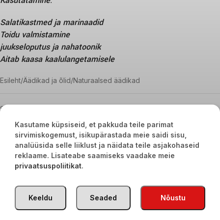
Kasutatamine:
Salatikastmed ja marinaadid
Toidu valmistamine
juukseloputus ja nahatoonik
Aitab kaasa kaalulangetamisele
Esileht
Äädikad ja õlid
Naturaalsed äädikad
Sinu valikutele vastavaid tooteid ei leidu.
Kasutame küpsiseid, et pakkuda teile parimat
sirvimiskogemust, isikupärastada meie saidi sisu,
TÜRGI KAUBAD
2020
analüüsida selle liiklust ja näidata teile asjakohaseid
reklaame. Lisateabe saamiseks vaadake meie
privaatsuspoliitikat
.
Keeldu
Seaded
Nõustu