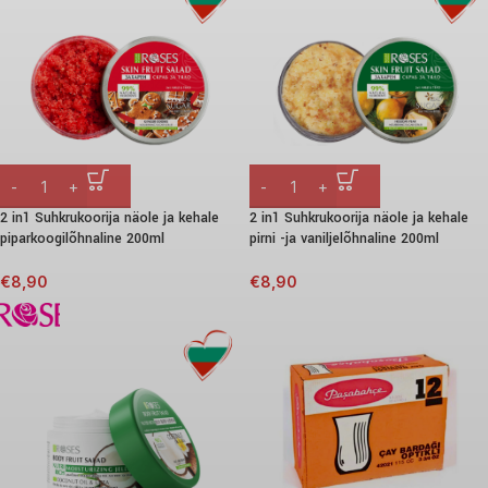
2 in1 Suhkrukoorija näole ja kehale
2 in1 Suhkrukoorija näole ja kehale
piparkoogilõhnaline 200ml
pirni -ja vaniljelõhnaline 200ml
€
8,90
€
8,90