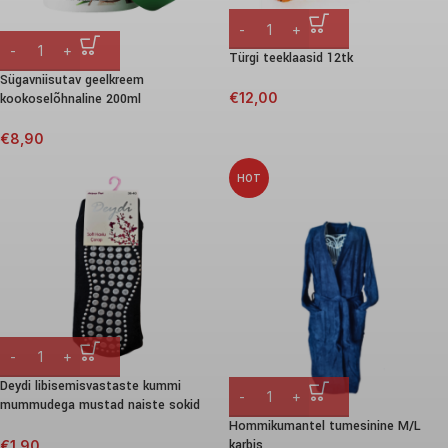
Türgi teeklaasid 12tk
Sügavniisutav geelkreem
€
12,00
kookoselõhnaline 200ml
€
8,90
HOT
Deydi libisemisvastaste kummi
mummudega mustad naiste sokid
36-40
Hommikumantel tumesinine M/L
karbis
€
1,90