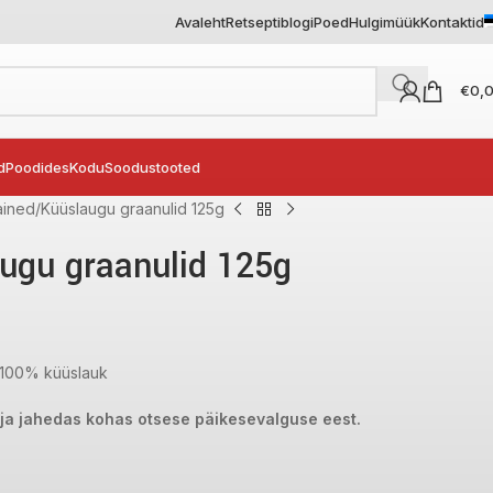
Avaleht
Retseptiblogi
Poed
Hulgimüük
Kontaktid
€
0,
d
Poodides
Kodu
Soodustooted
ained
Küüslaugu graanulid 125g
ugu graanulid 125g
 100% küüslauk
 ja jahedas kohas otsese päikesevalguse eest.