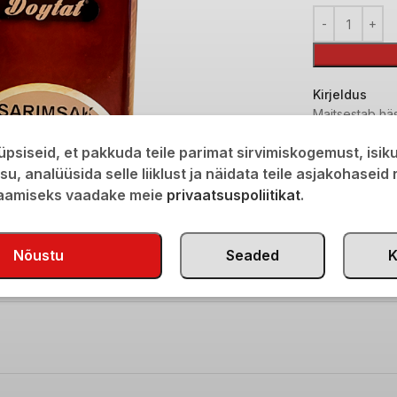
Kirjeldus
Maitsestab häst
Lisainfo
psiseid, et pakkuda teile parimat sirvimiskogemust, isi
Transport
isu, analüüsida selle liiklust ja näidata teile asjakohaseid
saamiseks vaadake meie
privaatsuspoliitikat
.
Tootekood:
M
Kategooria:
M
Nõustu
Seaded
Share:
K