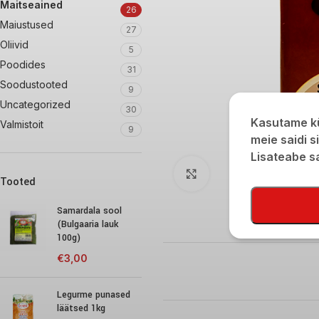
Maitseained
26
Maiustused
27
Oliivid
5
Poodides
31
Soodustooted
9
Uncategorized
30
Kasutame kü
Valmistoit
9
meie saidi s
Lisateabe 
Click to enlarge
Tooted
Samardala sool
(Bulgaaria lauk
100g)
€
3,00
Legurme punased
läätsed 1kg