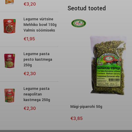
€
3,20
Seotud tooted
Legurme vürtsine
Mehhiko bowl 150g
Valmis söömiseks
€
1,95
Legurme pasta
pesto kastmega
250g
€
2,30
Legurme pasta
neapolitan
kastmega 250g
Mägi-piparrohi 50g
€
2,30
€
3,85