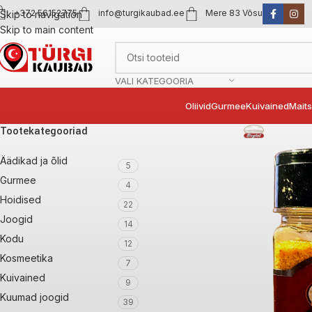
+372 56152775
info@turgikaubad.ee
Mere 83 Võsu
Skip to navigation
Skip to main content
VALI KATEGOORIA
Oliivid
Gurmee
Kuivained
Mait
Tootekategooriad
Äädikad ja õlid
5
Gurmee
4
Hoidised
22
Joogid
14
Kodu
12
Kosmeetika
7
Kuivained
9
Kuumad joogid
39