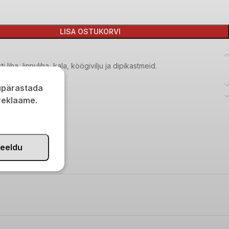
LISA OSTUKORVI
i liha, linnuliha, kala, köögivilju ja dipikastmeid.
kupärastada
 reklaame.
AIT0066
aitseained
eeldu