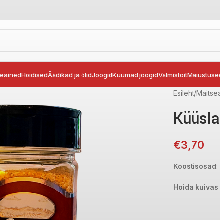
seained
Hoidised
Äädikad ja õlid
Joogid
Kuumad joogid
Valmistoit
Maiustuse
Esileht
Maitse
Küüsla
€
3,70
Koostisosad
:
Hoida kuivas