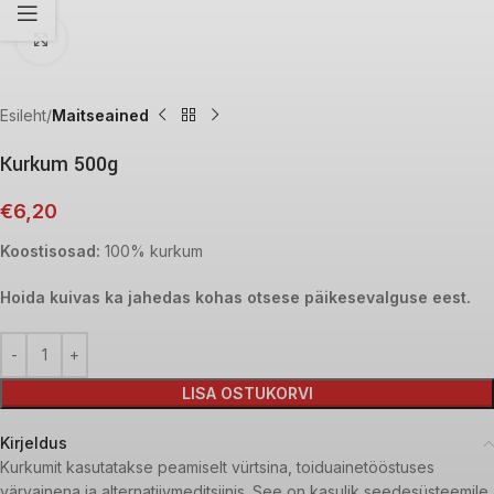
Click to enlarge
Esileht
Maitseained
Kurkum 500g
€
6,20
Koostisosad:
100% kurkum
Hoida kuivas ka jahedas kohas otsese päikesevalguse eest.
LISA OSTUKORVI
Kirjeldus
Kurkumit kasutatakse peamiselt vürtsina, toiduainetööstuses
värvainena ja alternatiivmeditsiinis. See on kasulik seedesüsteemile,