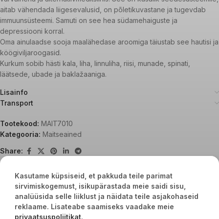
aitab vähendada liigesevalusid, on põletikuvastane ja tugevdab
immuunsüsteemi. Samuti on see hea südamehaiguste ja
depressiooni korral.
Oma ainulaadse sooja maalähedase aroomiga täiustab see hautisi ja
köögiviljaroogasid.
Kurkum sobib hästi kala, liha, linnuliha, riisi, munade, spinati,
läätsede, ubade ja baklažaaniga.
Lisainfo
Transport
Tootekood:
MAIT7010
Kategooria:
Maitseained
Share:
Kasutame küpsiseid, et pakkuda teile parimat
sirvimiskogemust, isikupärastada meie saidi sisu,
Seotud tooted
analüüsida selle liiklust ja näidata teile asjakohaseid
reklaame. Lisateabe saamiseks vaadake meie
privaatsuspoliitikat
.