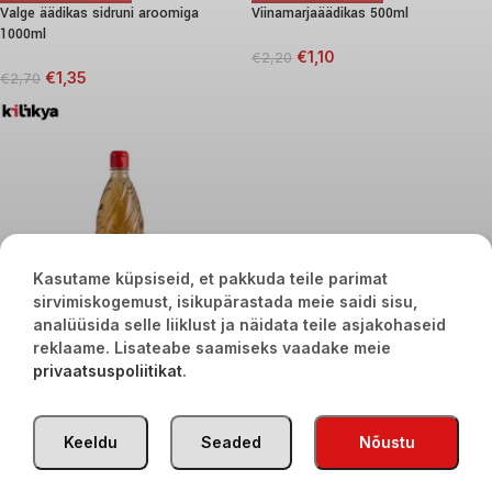
Valge äädikas sidruni aroomiga
Viinamarjaäädikas 500ml
1000ml
€
1,10
€
2,20
€
1,35
€
2,70
Kasutame küpsiseid, et pakkuda teile parimat
sirvimiskogemust, isikupärastada meie saidi sisu,
analüüsida selle liiklust ja näidata teile asjakohaseid
reklaame. Lisateabe saamiseks vaadake meie
privaatsuspoliitikat
.
Kilikya õunaäädikas 1000ml
€
2,90
Keeldu
Seaded
Nõustu
TÜRGI KAUBAD
2020