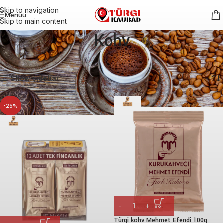
Skip to navigation
Menüü
Skip to main content
Kohv
Esileht
Kuumad joogid
Kohv
Kuvatakse kõik 6 tulemust
Show sidebar
-25%
Türgi kohv Mehmet Efendi 100g