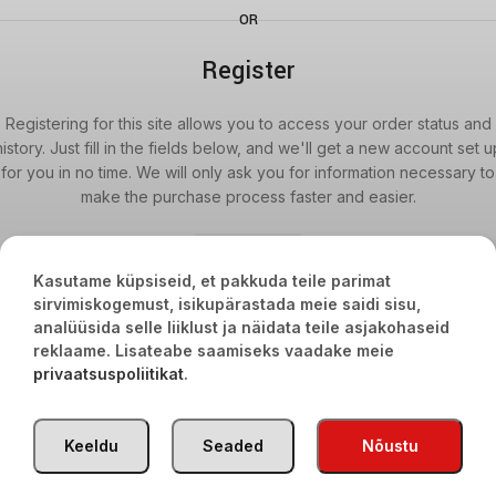
OR
Register
Registering for this site allows you to access your order status and
history. Just fill in the fields below, and we'll get a new account set u
for you in no time. We will only ask you for information necessary to
make the purchase process faster and easier.
REGISTREERU
TÜRGI KAUBAD
2020
Kasutame küpsiseid, et pakkuda teile parimat
sirvimiskogemust, isikupärastada meie saidi sisu,
analüüsida selle liiklust ja näidata teile asjakohaseid
reklaame. Lisateabe saamiseks vaadake meie
privaatsuspoliitikat
.
Keeldu
Seaded
Nõustu