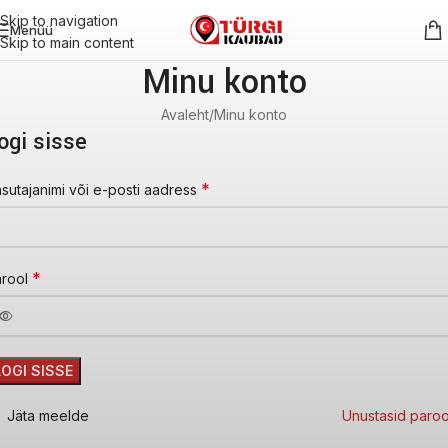
Skip to navigation
Menüü
Skip to main content
Minu konto
Avaleht
Minu konto
ogi sisse
*
sutajanimi või e-posti aadress
*
arool
LOGI SISSE
Jäta meelde
Unustasid paroo