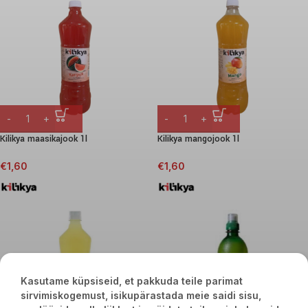
Kilikya maasikajook 1l
Kilikya mangojook 1l
€
1,60
€
1,60
Kasutame küpsiseid, et pakkuda teile parimat
sirvimiskogemust, isikupärastada meie saidi sisu,