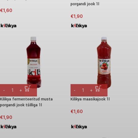
porgandi jook 1l
€
1,60
€
1,90
Kilikya fermenteeritud musta
Kilikya maasikajook 1l
porgandi jook tšilliga 1l
€
1,60
€
1,90