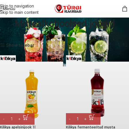
Skip to navigation
Menüü
Skip to main content
Mittealkohoolsed joogid
Esileht
Joogid
Mittealkohoolsed joogid
Kuvatakse kõik 8 tulemust
Show sidebar
Kilikya apelsinijook 1l
Kilikya fermenteeritud musta