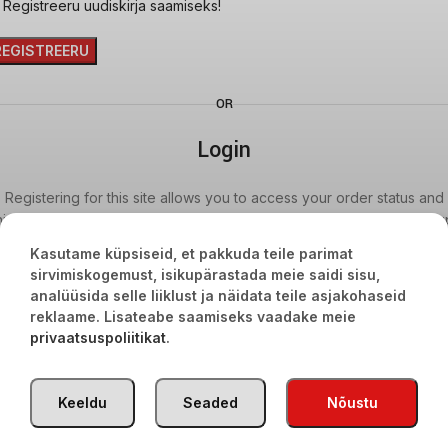
Registreeru uudiskirja saamiseks!
REGISTREERU
OR
Login
Registering for this site allows you to access your order status and
history. Just fill in the fields below, and we'll get a new account set u
for you in no time. We will only ask you for information necessary to
Kasutame küpsiseid, et pakkuda teile parimat
make the purchase process faster and easier.
sirvimiskogemust, isikupärastada meie saidi sisu,
analüüsida selle liiklust ja näidata teile asjakohaseid
LOGI SISSE
reklaame. Lisateabe saamiseks vaadake meie
TÜRGI KAUBAD
2020
privaatsuspoliitikat
.
Keeldu
Seaded
Nõustu