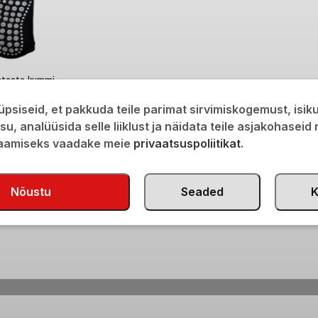
astaste kummi
d naiste sokid 36-
psiseid, et pakkuda teile parimat sirvimiskogemust, isi
isu, analüüsida selle liiklust ja näidata teile asjakohaseid
saamiseks vaadake meie
privaatsuspoliitikat
.
Nõustu
Seaded
K