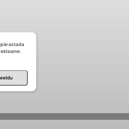
kupärastada
 reklaame.
eeldu