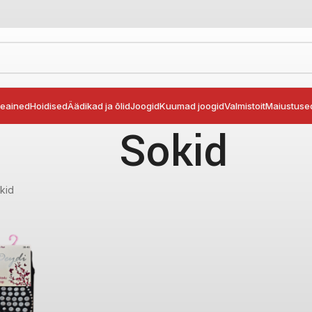
seained
Hoidised
Äädikad ja õlid
Joogid
Kuumad joogid
Valmistoit
Maiustuse
Sokid
kid