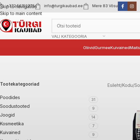
+372 56152775
info@turgikaubad.ee
Mere 83 Võsu
Skip to navigation
Skip to main content
VALI KATEGOORIA
Oliivid
Gurmee
Kuivained
Mait
Tootekategooriad
Esileht
Kodu
So
Poodides
31
Soodustooted
9
Joogid
14
Kosmeetika
7
Kuivained
9