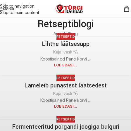
Skip to navigation
Menüü
Skip to main content
Retseptiblogi
Avaleht
Blog
RETSEPTID
Lihtne läätsesupp
Kaja Ivask
Koostisained Pane korvi ...
LOE EDASI...
RETSEPTID
Lameleib punastest läätsedest
Kaja Ivask
Koostisained Pane korvi ...
LOE EDASI...
RETSEPTID
Fermenteeritud porgandi joogiga bulguri