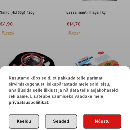
Simit (4x105g) 420g
Lezza manti lihaga 1kg
€
4,90
€
14,70
Kasutame küpsiseid, et pakkuda teile parimat
sirvimiskogemust, isikupärastada meie saidi sisu,
analüüsida selle liiklust ja näidata teile asjakohaseid
reklaame. Lisateabe saamiseks vaadake meie
Lezza šokolaadi laavakook 200g
Lezza künefe külmutatud 2 x 145g
privaatsuspoliitikat
.
külmutatud
€
6,90
€
7,90
Keeldu
Seaded
Nõustu
TÜRGI KAUBAD
2020