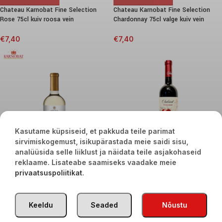
Chateau Karnobat Fine Selection
Chateau Karnobat Fine Selection
Rose 75cl kuiv roosa vein
Chardonnay 75cl valge kuiv vein
€
7,40
€
7,40
Kasutame küpsiseid, et pakkuda teile parimat
sirvimiskogemust, isikupärastada meie saidi sisu,
analüüsida selle liiklust ja näidata teile asjakohaseid
Chabiant granaatõuna vein pool
reklaame. Lisateabe saamiseks vaadake meie
magus 10% 75cl
Chateau Karnobat Fine Selection
privaatsuspoliitikat
.
Muscat 75cl kuiv valge vein
€
10,90
€
7,40
Keeldu
Seaded
Nõustu
TÜRGI KAUBAD
2020