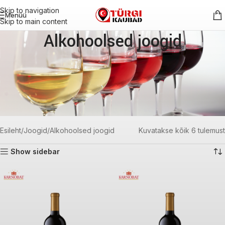
Skip to navigation
Menüü
Skip to main content
Alkohoolsed joogid
Hea meeleolu algab vastutustundest. Parimad hetked elus
on need, mida mäletame selgelt. Kuna tegemist on
alkoholiga, palume sul suhtuda selle tarbimisse austuse ja
mõõdukusega – sinu tervis on kalleim vara. Meie tooted
on mõeldud nautimiseks vaid täiskasvanutele (18+)
Esileht
Joogid
Alkohoolsed joogid
Kuvatakse kõik 6 tulemust
Show sidebar