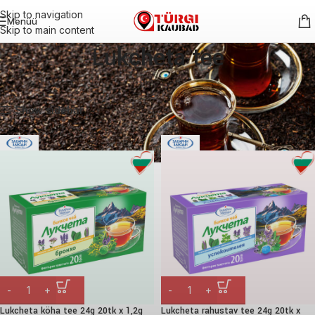
Skip to navigation
Menüü
Skip to main content
Lukcheta tee
Esileht
Kuumad joogid
Tee
Lukcheta tee
Kuvatakse kõik 4 tulemust
Show sidebar
Lukcheta köha tee 24g 20tk x 1,2g
Lukcheta rahustav tee 24g 20tk x