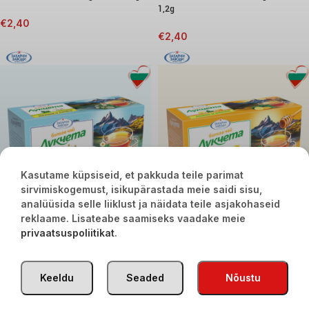
1,2g
€
2,40
€
2,40
Kasutame küpsiseid, et pakkuda teile parimat
sirvimiskogemust, isikupärastada meie saidi sisu,
analüüsida selle liiklust ja näidata teile asjakohaseid
reklaame. Lisateabe saamiseks vaadake meie
Lukcheta tee kummeli ja
Lukcheta tee sidruni ja piparmündiga
privaatsuspoliitikat
.
piparmündiga 24g 20tk x 1,2g
24g 20tk x 1,2g
€
2,40
€
2,40
Keeldu
Seaded
Nõustu
TÜRGI KAUBAD
2020