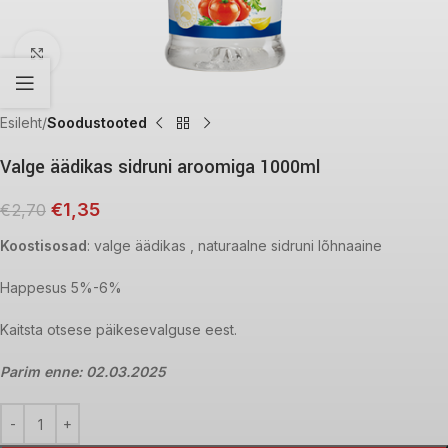
Click to enlarge
Esileht
Soodustooted
Valge äädikas sidruni aroomiga 1000ml
€
1,35
€
2,70
Koostisosad
: valge äädikas , naturaalne sidruni lõhnaaine
Happesus 5%-6%
Kaitsta otsese päikesevalguse eest.
Parim enne: 02.03.2025