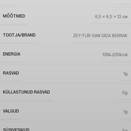
MÕÕTMED
6,5 × 6,5 × 13 см
TOOTJA/BRAND
ZEY-TUR-SAN GIDA BERRAK
ENERGIA
128kJ/30kcal
RASVAD
1g
KÜLLASTUNUD RASVAD
0g
VALGUD
1g
SÜSIVESIKUD
5g