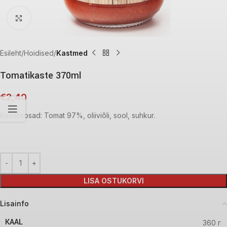
Click to enlarge
Esileht
Hoidised
Kastmed
Tomatikaste 370ml
€
2,40
Koostisosad: Tomat 97%, oliiviõli, sool, suhkur.
LISA OSTUKORVI
Lisainfo
KAAL
360 г