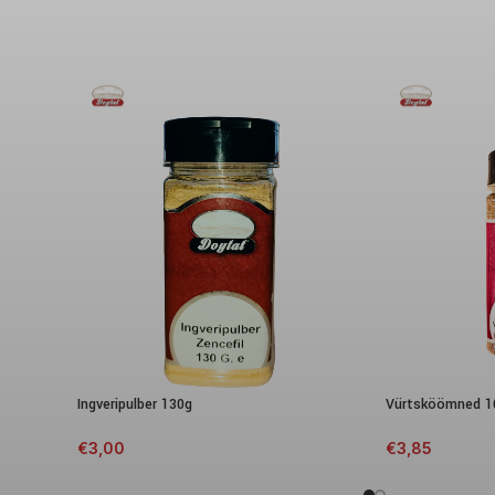
Ingveripulber 130g
Vürtsköömned 1
€
3,00
€
3,85