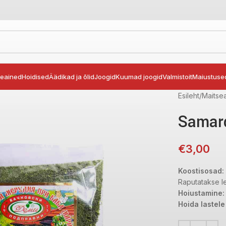
seained
Hoidised
Äädikad ja õlid
Joogid
Kuumad joogid
Valmistoit
Maiustuse
Esileht
Maitse
Samard
€
3,00
Koostisosad:
Raputatakse le
Hoiustamine:
Hoida lastel