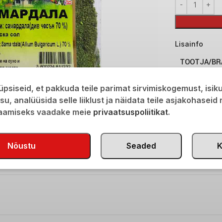
Lisainfo
TOOTJA/BR
psiseid, et pakkuda teile parimat sirvimiskogemust, isi
Transport
isu, analüüsida selle liiklust ja näidata teile asjakohaseid
saamiseks vaadake meie
privaatsuspoliitikat
.
Tootekood:
D
Kategooria:
M
Nõustu
Seaded
K
Share: