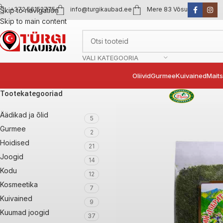
+372 56152775
info@turgikaubad.ee
Mere 83 Võsu
Skip to navigation
Skip to main content
VALI KATEGOORIA
Oliivid
Gurmee
Kuivained
Mait
Tootekategooriad
Äädikad ja õlid
5
Gurmee
2
Hoidised
21
Joogid
14
Kodu
12
Kosmeetika
7
Kuivained
9
Kuumad joogid
37