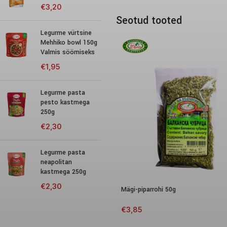
€
3,20
Seotud tooted
Legurme vürtsine
Mehhiko bowl 150g
Valmis söömiseks
€
1,95
Legurme pasta
pesto kastmega
250g
€
2,30
Legurme pasta
neapolitan
kastmega 250g
€
2,30
Mägi-piparrohi 50g
€
3,85