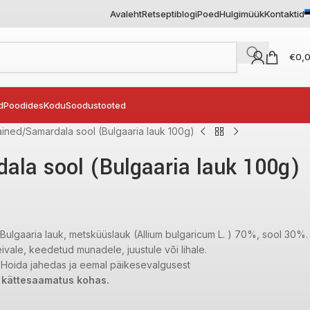
Avaleht
Retseptiblogi
Poed
Hulgimüük
Kontaktid
€
0,
d
Poodides
Kodu
Soodustooted
ained
Samardala sool (Bulgaaria lauk 100g)
ala sool (Bulgaaria lauk 100g)
Bulgaaria lauk, metsküüslauk (Allium bulgaricum L. ) 70%, sool 30%.
ivale, keedetud munadele, juustule või lihale.
Hoida jahedas ja eemal päikesevalgusest
e kättesaamatus kohas.