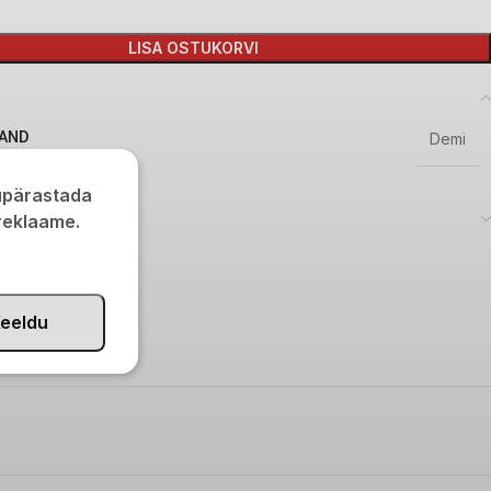
LISA OSTUKORVI
AND
Demi
kupärastada
 reklaame.
EM1232
aitseained
eeldu