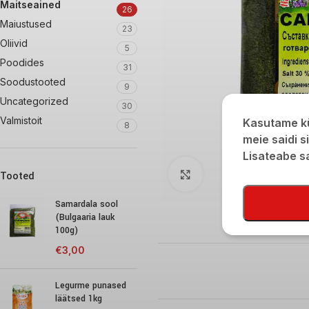
Maitseained
26
Maiustused
23
Oliivid
5
Poodides
31
Soodustooted
9
Uncategorized
30
Valmistoit
Kasutame kü
8
meie saidi s
Lisateabe 
Click to enlarge
Tooted
Samardala sool
(Bulgaaria lauk
100g)
€
3,00
Legurme punased
läätsed 1kg