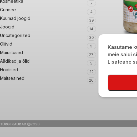
Kosmeetika
7
Gurmee
4
Kuumad joogid
39
Joogid
14
Uncategorized
30
Marineeritud kap
Oliivid
5
Kasutame kü
Maiustused
€
2,00
meie saidi s
27
Äädikad ja õlid
Lisateabe 
5
Hoidised
22
Maitseained
26
TÜRGI KAUBAD
2020