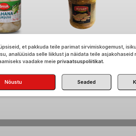
sas 720ml
Aysan Röstitud baklažaan 625g
Aysan 
psiseid, et pakkuda teile parimat sirvimiskogemust, isi
610g/3
€
3,60
isu, analüüsida selle liiklust ja näidata teile asjakohaseid
€
3,6
saamiseks vaadake meie
privaatsuspoliitikat
.
Nõustu
Seaded
K