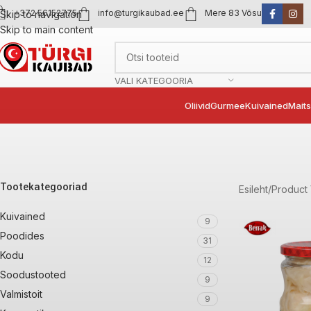
+372 56152775
info@turgikaubad.ee
Mere 83 Võsu
Skip to navigation
Skip to main content
VALI KATEGOORIA
Oliivid
Gurmee
Kuivained
Mait
Tootekategooriad
Esileht
Product
Kuivained
9
Poodides
31
Kodu
12
Soodustooted
9
Valmistoit
9