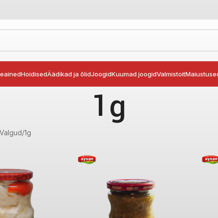
seained
Hoidised
Äädikad ja õlid
Joogid
Kuumad joogid
Valmistoit
Maiustuse
1g
 Valgud
1g