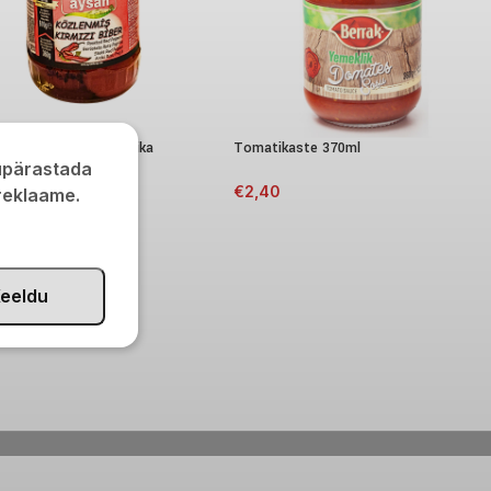
Röstitud punane paprika
Tomatikaste 370ml
kupärastada
60g
€
2,40
 reklaame.
0
eeldu