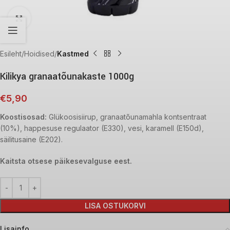
Click to enlarge
Esileht
Hoidised
Kastmed
Kilikya granaatõunakaste 1000g
€
5,90
Koostisosad:
Glükoosisiirup, granaatõunamahla kontsentraat
(10%), happesuse regulaator (E330), vesi, karamell (E150d),
säilitusaine (E202).
Kaitsta otsese päikesevalguse eest.
LISA OSTUKORVI
Lisainfo