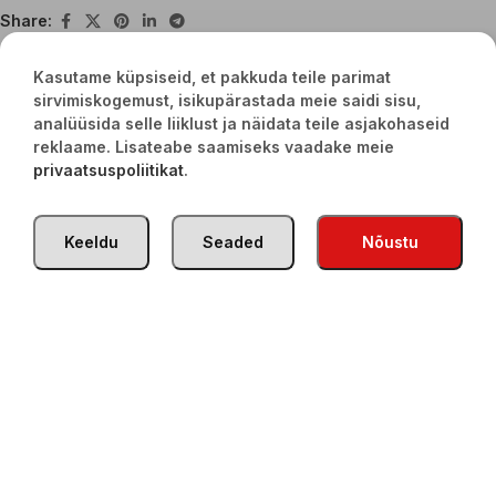
Share:
Kasutame küpsiseid, et pakkuda teile parimat
sirvimiskogemust, isikupärastada meie saidi sisu,
Seotud tooted
analüüsida selle liiklust ja näidata teile asjakohaseid
reklaame. Lisateabe saamiseks vaadake meie
privaatsuspoliitikat
.
Keeldu
Seaded
Nõustu
Olinesa kodune köögiviljamääre
Terav adžika seemnetega 500g
“Lutenitsa” 515g
€
3,20
€
6,20