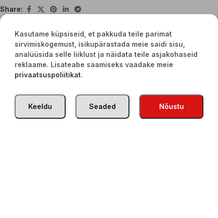
Share:
Kasutame küpsiseid, et pakkuda teile parimat
sirvimiskogemust, isikupärastada meie saidi sisu,
Seotud tooted
analüüsida selle liiklust ja näidata teile asjakohaseid
reklaame. Lisateabe saamiseks vaadake meie
privaatsuspoliitikat
.
Keeldu
Seaded
Nõustu
Terav adžika seemnetega 500g
Tomatikaste 370ml
€
3,20
€
2,40