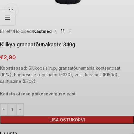
Click to enlarge
Esileht
Hoidised
Kastmed
Kilikya granaatõunakaste 340g
€
2,90
Koostisosad:
Glükoosisiirup, granaatõunamahla kontsentraat
(10%), happesuse regulaator (E330), vesi, karamell (E150d),
säilitusaine (E202).
Kaitsta otsese päikesevalguse eest.
LISA OSTUKORVI
Lisainfo