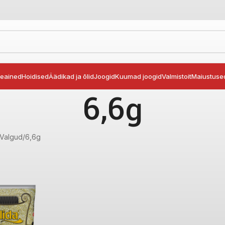
seained
Hoidised
Äädikad ja õlid
Joogid
Kuumad joogid
Valmistoit
Maiustuse
6,6g
 Valgud
6,6g