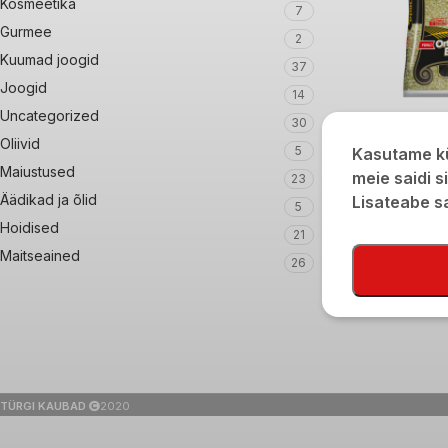
Kosmeetika
7
Gurmee
2
Kuumad joogid
37
Joogid
14
Uncategorized
30
Purustatud bulgu
Oliivid
5
Kasutame kü
Maiustused
€
3,80
meie saidi s
23
Äädikad ja õlid
Lisateabe 
5
Hoidised
21
Maitseained
26
TÜRGI KAUBAD
2020