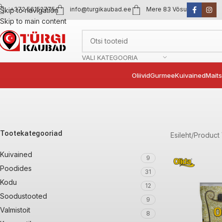
+372 56152775
info@turgikaubad.ee
Mere 83 Võsu
Skip to navigation
Skip to main content
VALI KATEGOORIA
Oliivid
Gurmee
Kuivained
Mait
Tootekategooriad
Esileht
Product
Kuivained
9
Poodides
31
Kodu
12
Soodustooted
9
Valmistoit
8