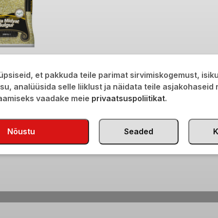
r keskmine jämedus
psiseid, et pakkuda teile parimat sirvimiskogemust, isi
isu, analüüsida selle liiklust ja näidata teile asjakohaseid
saamiseks vaadake meie
privaatsuspoliitikat
.
Nõustu
Seaded
K