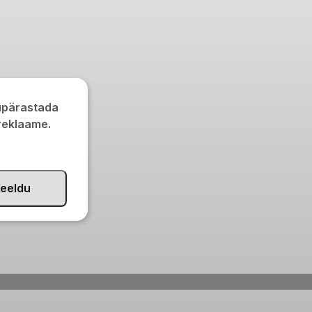
kupärastada
 reklaame.
eeldu