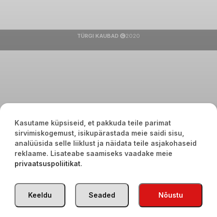
TÜRGI KAUBAD
2020
Kasutame küpsiseid, et pakkuda teile parimat
sirvimiskogemust, isikupärastada meie saidi sisu,
analüüsida selle liiklust ja näidata teile asjakohaseid
reklaame. Lisateabe saamiseks vaadake meie
privaatsuspoliitikat
.
Keeldu
Seaded
Nõustu