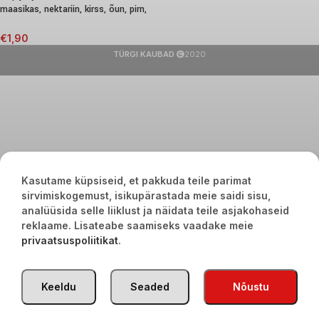
maasikas, nektariin, kirss, õun, pirn,
180g
€
1,90
TÜRGI KAUBAD
2020
Kasutame küpsiseid, et pakkuda teile parimat
sirvimiskogemust, isikupärastada meie saidi sisu,
analüüsida selle liiklust ja näidata teile asjakohaseid
reklaame. Lisateabe saamiseks vaadake meie
privaatsuspoliitikat
.
Keeldu
Seaded
Nõustu