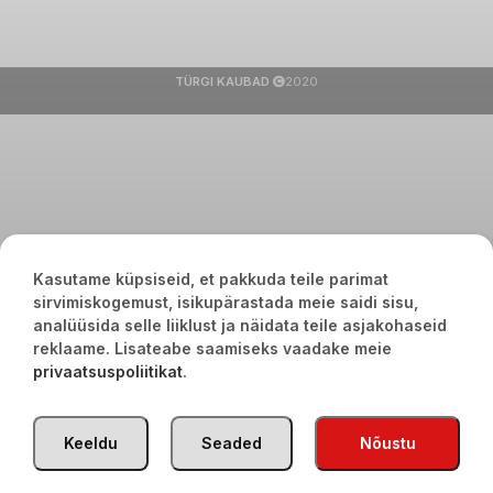
TÜRGI KAUBAD
2020
Kasutame küpsiseid, et pakkuda teile parimat
sirvimiskogemust, isikupärastada meie saidi sisu,
analüüsida selle liiklust ja näidata teile asjakohaseid
reklaame. Lisateabe saamiseks vaadake meie
privaatsuspoliitikat
.
Keeldu
Seaded
Nõustu