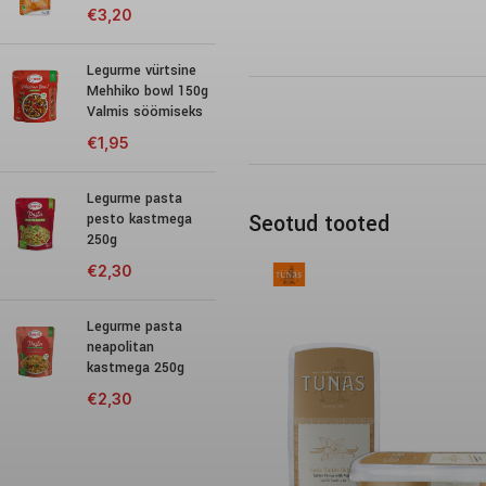
€
3,20
Legurme vürtsine
Mehhiko bowl 150g
Valmis söömiseks
€
1,95
Legurme pasta
Seotud tooted
pesto kastmega
250g
€
2,30
Legurme pasta
neapolitan
kastmega 250g
€
2,30