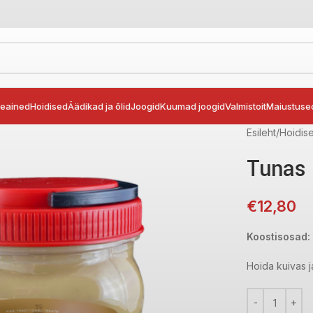
seained
Hoidised
Äädikad ja õlid
Joogid
Kuumad joogid
Valmistoit
Maiustuse
Esileht
Hoidis
Tunas 
€
12,80
Koostisosad:
Hoida kuivas 