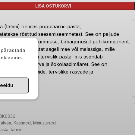
LISA OSTUKORVI
 (tahini) on idas populaarne pasta,
at
atakse
röstitud seesamiseemnetest.
See on paljude
de, sealhulgas hummuse, babagonuši jt põhikomponent.
akse seesamipastat sageli mee või melassiga, mille
kupärastada
n magus ja väga tervislik pasta, mis asendab
 reklaame.
lt moose, konserve ja šokolaadimääret. See on
energia, vitamiinide, tervislike rasvade ja
ide allikas.
eeldu
OK0036
alvaa
,
Kastmed
,
Maiustused
asta
,
tahini