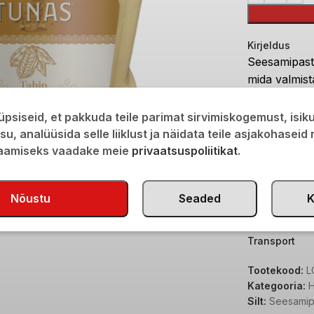
Kirjeldus
Seesamipasta
mida
valmist
rahvusrooga
Samuti segat
psiseid, et pakkuda teile parimat sirvimiskogemust, isi
tulemuseks o
isu, analüüsida selle liiklust ja näidata teile asjakohaseid
suurepärase
saamiseks vaadake meie
privaatsuspoliitikat
.
suurepärane 
mikroelement
Nõustu
Seaded
K
Lisainfo
Transport
Tootekood:
L
Kategooria:
H
Silt:
Seesamip