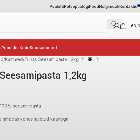
Avaleht
Retseptiblogi
Poed
Hulgimüük
Kontaktid
€
0,
d
Poodides
Kodu
Soodustooted
ed
Kastmed
Tunas Seesamipasta 1,2kg
Seesamipasta 1,2kg
100% seesamipasta
ja jahedas kohas suletud kaanega