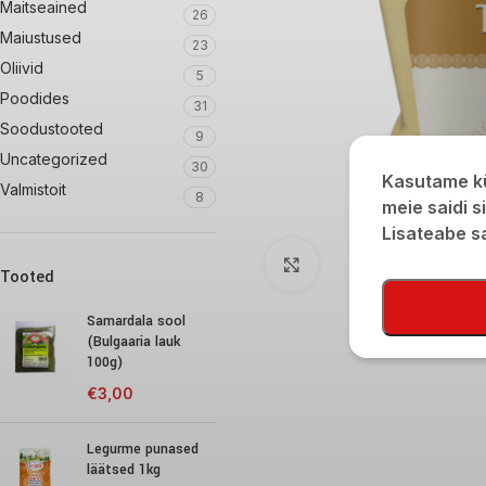
Maitseained
26
Maiustused
23
Oliivid
5
Poodides
31
Soodustooted
9
Uncategorized
30
Kasutame kü
Valmistoit
8
meie saidi s
Lisateabe 
Click to enlarge
Tooted
Samardala sool
(Bulgaaria lauk
100g)
€
3,00
Legurme punased
läätsed 1kg