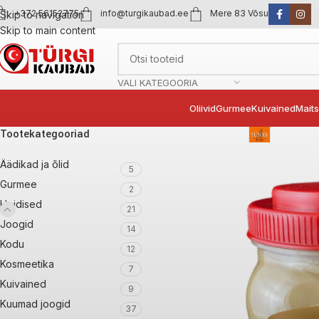
+372 56152775
info@turgikaubad.ee
Mere 83 Võsu
Skip to navigation
Skip to main content
VALI KATEGOORIA
Oliivid
Gurmee
Kuivained
Mait
Tootekategooriad
Äädikad ja õlid
5
Gurmee
2
Hoidised
21
Joogid
14
Kodu
12
Kosmeetika
7
Kuivained
9
Kuumad joogid
37