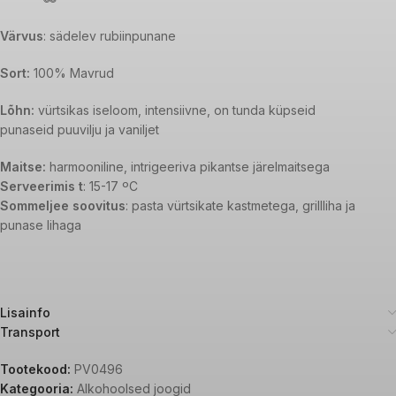
Värvus
: sädelev rubiinpunane
Sort:
100% Mavrud
Lõhn:
vürtsikas iseloom, intensiivne, on tunda küpseid
punaseid puuvilju ja vaniljet
Maitse:
harmooniline, intrigeeriva pikantse järelmaitsega
Serveerimis t
: 15-17 ºC
Sommeljee soovitus
: pasta vürtsikate kastmetega, grillliha ja
punase lihaga
Lisainfo
Transport
Tootekood:
PV0496
Kategooria:
Alkohoolsed joogid