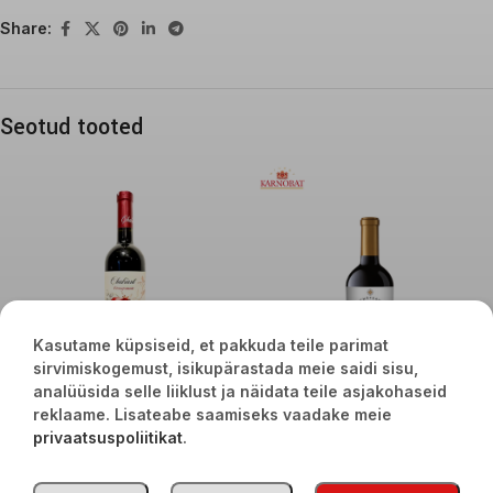
Share:
Seotud tooted
Kasutame küpsiseid, et pakkuda teile parimat
sirvimiskogemust, isikupärastada meie saidi sisu,
analüüsida selle liiklust ja näidata teile asjakohaseid
Chabiant granaatõuna vein pool
reklaame. Lisateabe saamiseks vaadake meie
magus 10% 75cl
Chateau Karnobat Fine Selection
privaatsuspoliitikat
.
Cabernet Sauvignon 75cl punane
€
10,90
kuiv vein