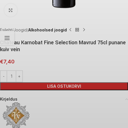
Click to enlarge
Esileht
Joogid
Alkohoolsed joogid
Chateau Karnobat Fine Selection Mavrud 75cl punane
kuiv vein
€
7,40
LISA OSTUKORVI
Kirjeldus