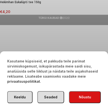
Hekimhan Eukalüpti tee 150g
€
4,20
TÜRGI KAUBAD
2020
Kasutame küpsiseid, et pakkuda teile parimat
sirvimiskogemust, isikupärastada meie saidi sisu,
analüüsida selle liiklust ja näidata teile asjakohaseid
reklaame. Lisateabe saamiseks vaadake meie
privaatsuspoliitikat
.
Keeldu
Seaded
Nõustu