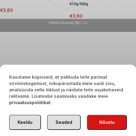
610g/360g
€
3,60
€
3,60
TÜRGI KAUBAD
2020
Kasutame küpsiseid, et pakkuda teile parimat
sirvimiskogemust, isikupärastada meie saidi sisu,
analüüsida selle liiklust ja näidata teile asjakohaseid
reklaame. Lisateabe saamiseks vaadake meie
privaatsuspoliitikat
.
Keeldu
Seaded
Nõustu