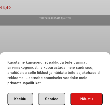
€
4,40
TÜRGI KAUBAD
2020
Kasutame küpsiseid, et pakkuda teile parimat
sirvimiskogemust, isikupärastada meie saidi sisu,
analüüsida selle liiklust ja näidata teile asjakohaseid
reklaame. Lisateabe saamiseks vaadake meie
privaatsuspoliitikat
.
Keeldu
Seaded
Nõustu