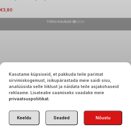
€
3,80
TÜRGI KAUBAD
2020
Kasutame küpsiseid, et pakkuda teile parimat
sirvimiskogemust, isikupärastada meie saidi sisu,
analüüsida selle liiklust ja näidata teile asjakohaseid
reklaame. Lisateabe saamiseks vaadake meie
privaatsuspoliitikat
.
Keeldu
Seaded
Nõustu