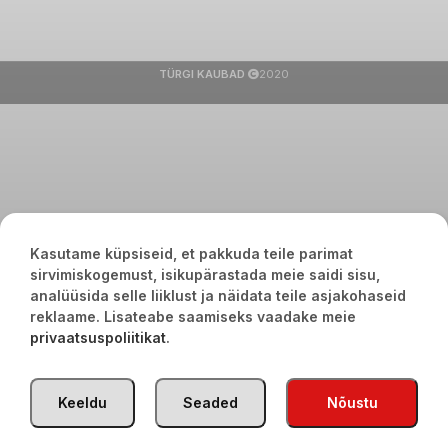
TÜRGI KAUBAD
2020
Kasutame küpsiseid, et pakkuda teile parimat
sirvimiskogemust, isikupärastada meie saidi sisu,
analüüsida selle liiklust ja näidata teile asjakohaseid
reklaame. Lisateabe saamiseks vaadake meie
privaatsuspoliitikat
.
Keeldu
Seaded
Nõustu