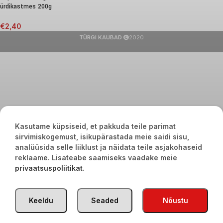
ürdikastmes 200g
€
2,40
TÜRGI KAUBAD
2020
Kasutame küpsiseid, et pakkuda teile parimat
sirvimiskogemust, isikupärastada meie saidi sisu,
analüüsida selle liiklust ja näidata teile asjakohaseid
reklaame. Lisateabe saamiseks vaadake meie
privaatsuspoliitikat
.
Keeldu
Seaded
Nõustu