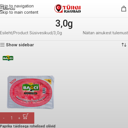
Skip to navigation
Menüü
Skip to main content
3,0g
Esileht
Product Süsivesikud
3,0g
Näitan ainukest tulemust
Show sidebar
Paprika täidisega rohelised oliivid