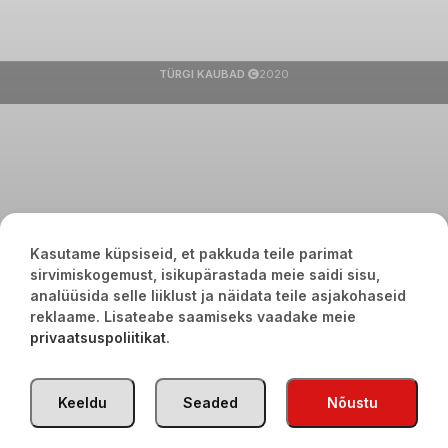
TÜRGI KAUBAD
2020
Kasutame küpsiseid, et pakkuda teile parimat
sirvimiskogemust, isikupärastada meie saidi sisu,
analüüsida selle liiklust ja näidata teile asjakohaseid
reklaame. Lisateabe saamiseks vaadake meie
privaatsuspoliitikat
.
Keeldu
Seaded
Nõustu