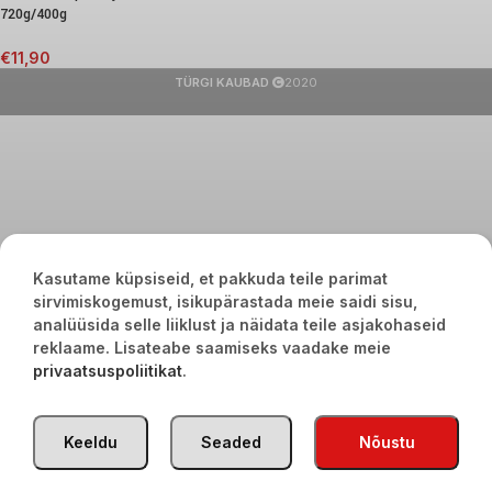
720g/400g
€
11,90
TÜRGI KAUBAD
2020
Kasutame küpsiseid, et pakkuda teile parimat
sirvimiskogemust, isikupärastada meie saidi sisu,
analüüsida selle liiklust ja näidata teile asjakohaseid
reklaame. Lisateabe saamiseks vaadake meie
privaatsuspoliitikat
.
Keeldu
Seaded
Nõustu