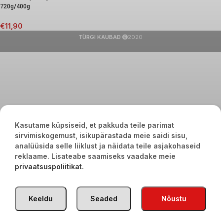
720g/400g
€
11,90
TÜRGI KAUBAD
2020
Kasutame küpsiseid, et pakkuda teile parimat
sirvimiskogemust, isikupärastada meie saidi sisu,
analüüsida selle liiklust ja näidata teile asjakohaseid
reklaame. Lisateabe saamiseks vaadake meie
privaatsuspoliitikat
.
Keeldu
Seaded
Nõustu