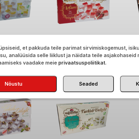
tseline lokum 350g
Ugurlu granaatõunamaitseline lokum
Ugurlu
psiseid, et pakkuda teile parimat sirvimiskogemust, isi
350g
isu, analüüsida selle liiklust ja näidata teile asjakohaseid
€
8,2
saamiseks vaadake meie
privaatsuspoliitikat
.
€
5,40
Nõustu
Seaded
K