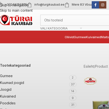
+372 56152775
info@turgikaubad.ee
Mere 83 Võsu
Skip to navigation
Skip to main content
VALI KATEGOORIA
Oliivid
Gurmee
Kuivained
Mait
Tootekategooriad
Esileht
Product 
Gurmee
2
Kuumad joogid
37
Joogid
14
Kuivained
9
Poodides
31