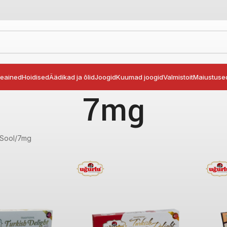
seained
Hoidised
Äädikad ja õlid
Joogid
Kuumad joogid
Valmistoit
Maiustuse
7mg
Sool
7mg