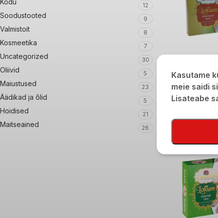
Kodu
12
Soodustooted
9
Valmistoit
8
Kosmeetika
7
Uncategorized
30
Oliivid
Ugurlu melonimai
5
Kasutame kü
Maiustused
meie saidi s
23
€
5,40
Äädikad ja õlid
Lisateabe 
5
Hoidised
21
Maitseained
26