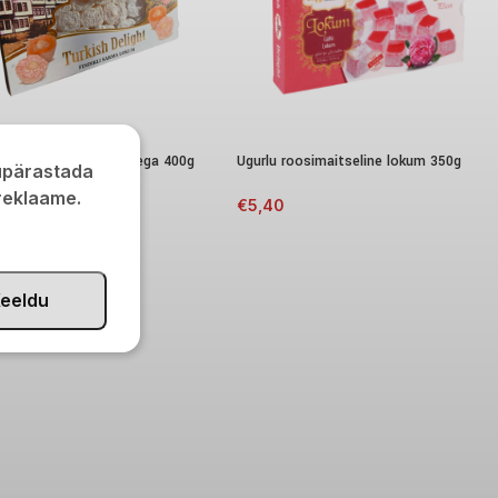
 lokum sarapuupähklitega 400g
Ugurlu roosimaitseline lokum 350g
kupärastada
 reklaame.
0
€
5,40
eeldu