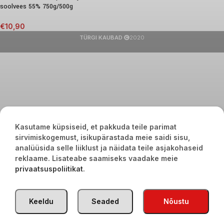
soolvees 55% 750g/500g
€
10,90
TÜRGI KAUBAD
2020
Kasutame küpsiseid, et pakkuda teile parimat
sirvimiskogemust, isikupärastada meie saidi sisu,
analüüsida selle liiklust ja näidata teile asjakohaseid
reklaame. Lisateabe saamiseks vaadake meie
privaatsuspoliitikat
.
Keeldu
Seaded
Nõustu