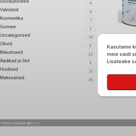
Soodustooted
9
Valmistoit
8
Kosmeetika
7
Gurmee
2
Uncategorized
30
Gazi Lambapiima 
Oliivid
5
Kasutame kü
720g/400g
Maiustused
meie saidi s
23
€
11,90
Äädikad ja õlid
Lisateabe 
5
Hoidised
21
Maitseained
26
TÜRGI KAUBAD
2020