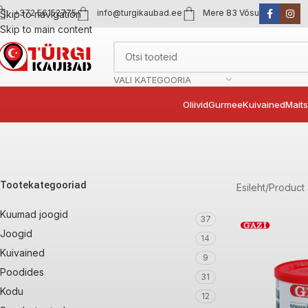
+372 56152775
info@turgikaubad.ee
Mere 83 Võsu
Skip to navigation
Skip to main content
VALI KATEGOORIA
Oliivid
Gurmee
Kuivained
Mait
Tootekategooriad
Esileht
Product 
Kuumad joogid
37
Joogid
14
Kuivained
9
Poodides
31
Kodu
12