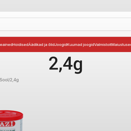
seained
Hoidised
Äädikad ja õlid
Joogid
Kuumad joogid
Valmistoit
Maiustuse
2,4g
Sool
2,4g