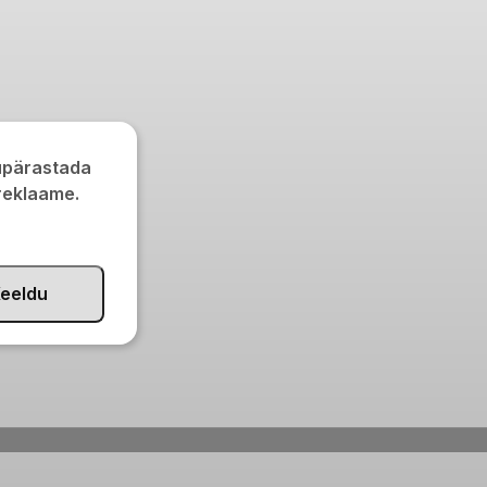
kupärastada
 reklaame.
eeldu