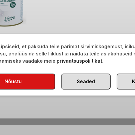
juust soolvees 50%
psiseid, et pakkuda teile parimat sirvimiskogemust, isi
isu, analüüsida selle liiklust ja näidata teile asjakohaseid
saamiseks vaadake meie
privaatsuspoliitikat
.
Nõustu
Seaded
K