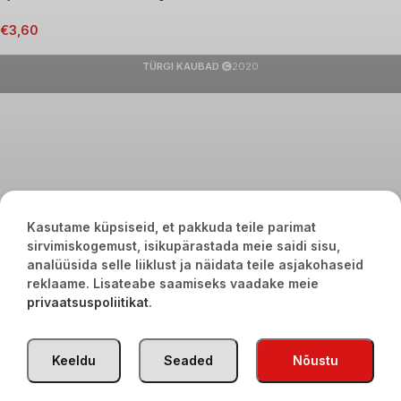
€
3,60
TÜRGI KAUBAD
2020
Kasutame küpsiseid, et pakkuda teile parimat
sirvimiskogemust, isikupärastada meie saidi sisu,
analüüsida selle liiklust ja näidata teile asjakohaseid
reklaame. Lisateabe saamiseks vaadake meie
privaatsuspoliitikat
.
Keeldu
Seaded
Nõustu