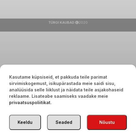
TÜRGI KAUBAD
2020
Kasutame küpsiseid, et pakkuda teile parimat
sirvimiskogemust, isikupärastada meie saidi sisu,
analüüsida selle liiklust ja näidata teile asjakohaseid
reklaame. Lisateabe saamiseks vaadake meie
privaatsuspoliitikat
.
Keeldu
Seaded
Nõustu