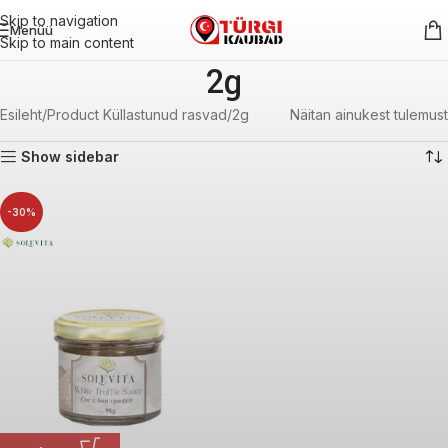
Skip to navigation
Menüü
Skip to main content
2g
Esileht
Product Küllastunud rasvad
2g
Näitan ainukest tulemust
Show sidebar
-30%