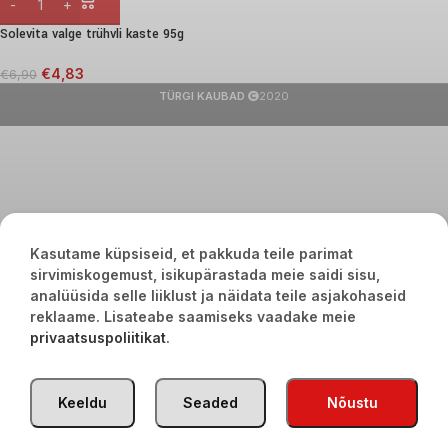
Solevita valge trühvli kaste 95g
€
4,83
€
6,90
TÜRGI KAUBAD
2020
Kasutame küpsiseid, et pakkuda teile parimat
sirvimiskogemust, isikupärastada meie saidi sisu,
analüüsida selle liiklust ja näidata teile asjakohaseid
reklaame. Lisateabe saamiseks vaadake meie
privaatsuspoliitikat
.
Keeldu
Seaded
Nõustu