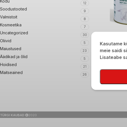
Kodu
12
Soodustooted
9
Valmistoit
8
Kosmeetika
7
Uncategorized
30
Gazi Lambapiima 
Oliivid
5
Kasutame kü
720g/400g
Maiustused
meie saidi s
23
€
11,90
Äädikad ja õlid
Lisateabe 
5
Hoidised
21
Maitseained
26
TÜRGI KAUBAD
2020