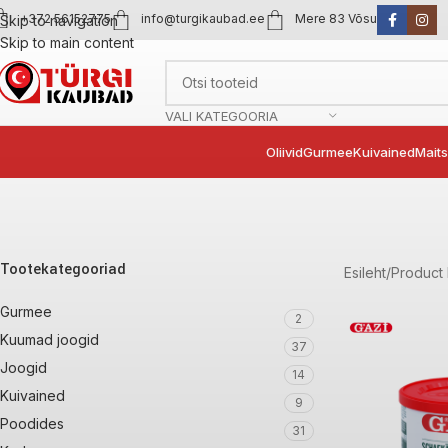
+372 56152775
info@turgikaubad.ee
Mere 83 Võsu
Skip to navigation
Skip to main content
VALI KATEGOORIA
Oliivid
Gurmee
Kuivained
Mait
Tootekategooriad
Esileht
Product 
Gurmee
2
Kuumad joogid
37
Joogid
14
Kuivained
9
Poodides
31