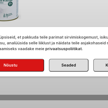
juust soolvees 50%
psiseid, et pakkuda teile parimat sirvimiskogemust, isi
isu, analüüsida selle liiklust ja näidata teile asjakohaseid
saamiseks vaadake meie
privaatsuspoliitikat
.
Nõustu
Seaded
K