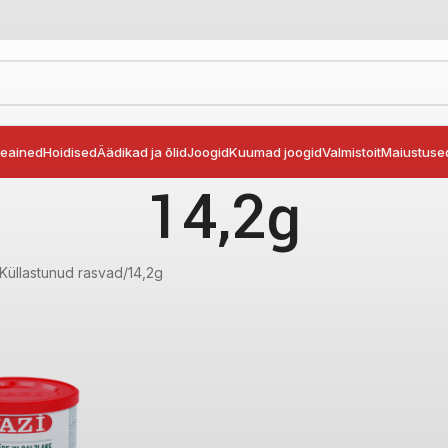
seained
Hoidised
Äädikad ja õlid
Joogid
Kuumad joogid
Valmistoit
Maiustuse
14,2g
Küllastunud rasvad
14,2g