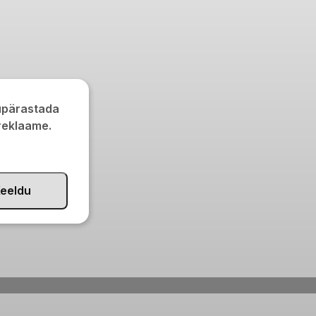
kupärastada
 reklaame.
eeldu