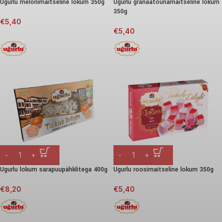
Ugurlu melonimaitseline lokum 350g
Ugurlu granaatõunamaitseline lokum
350g
€
5,40
€
5,40
Ugurlu lokum sarapuupähklitega 400g
Ugurlu roosimaitseline lokum 350g
€
8,20
€
5,40