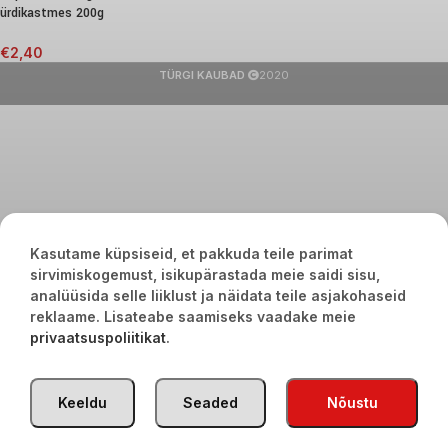
ürdikastmes 200g
€
2,40
TÜRGI KAUBAD
2020
Kasutame küpsiseid, et pakkuda teile parimat
sirvimiskogemust, isikupärastada meie saidi sisu,
analüüsida selle liiklust ja näidata teile asjakohaseid
reklaame. Lisateabe saamiseks vaadake meie
privaatsuspoliitikat
.
Keeldu
Seaded
Nõustu