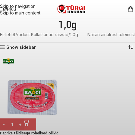
Skip to navigation
Menüü
Skip to main content
1,0g
Esileht
Product Küllastunud rasvad
1,0g
Näitan ainukest tulemust
Show sidebar
Paprika täidisega rohelised oliivid